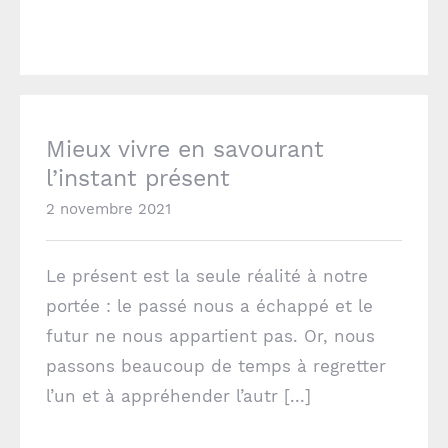
Mieux vivre en savourant l’instant présent
Mieux vivre en savourant
JV COACHING
l’instant présent
4 rue de la Brèche aux Loups
2 novembre 2021
75012 Paris
Le présent est la seule réalité à notre
contact@jv-coaching.fr
portée : le passé nous a échappé et le
jv-coaching.fr
futur ne nous appartient pas. Or, nous
passons beaucoup de temps à regretter
SUIVEZ-NOUS
l’un et à appréhender l’autr [...]