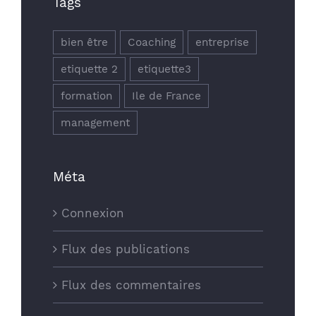
Tags
CERTIFICATIONS
bien être
Coaching
entreprise
etiquette 2
etiquette3
formation
Ile de France
management
Méta
Connexion
Flux des publications
Flux des commentaires