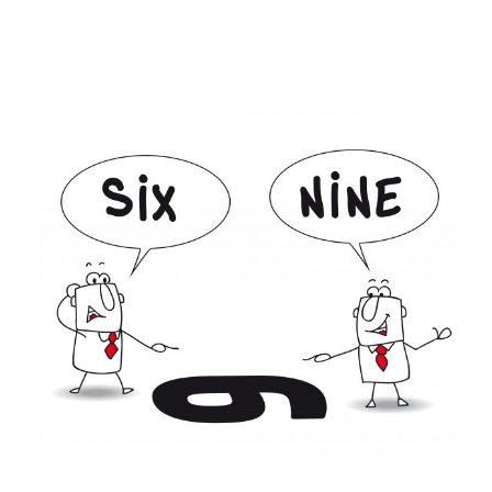
Voir
l'image
agrandie