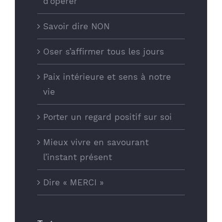
d’opérer
Savoir dire NON
JV COACHING
Oser s’affirmer tous les jours
4 rue de la Brèche aux Loups
75012 Paris
Paix intérieure et sens à notre
vie
contact@jv-coaching.fr
jv-coaching.fr
Porter un regard positif sur soi
Mieux vivre en savourant
SUIVEZ-NOUS
l’instant présent
Dire « MERCI »