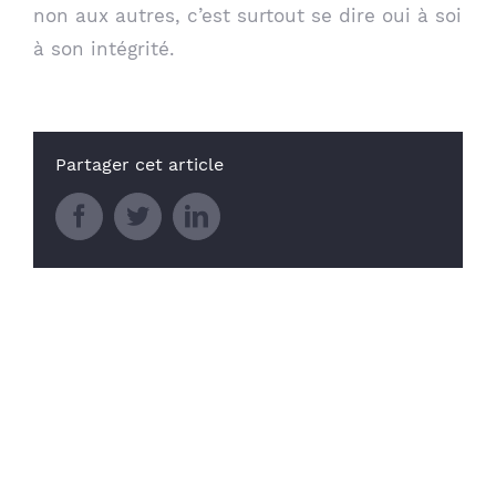
non aux autres, c’est surtout se dire oui à soi
à son intégrité.
Partager cet article
Facebook
Twitter
LinkedIn
Articles similaires