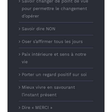
Savoir changer de point de vue
pour permettre le changement
d’opérer
Savoir dire NON
JV COACHING
Oser s’affirmer tous les jours
4 rue de la Brèche aux Loups
75012 Paris
Paix intérieure et sens à notre
vie
contact@jv-coaching.fr
jv-coaching.fr
Porter un regard positif sur soi
Mieux vivre en savourant
SUIVEZ-NOUS
l’instant présent
Dire « MERCI »