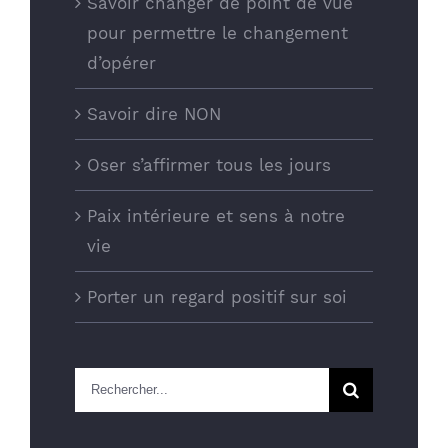
Savoir changer de point de vue
pour permettre le changement
d’opérer
Savoir dire NON
Oser s’affirmer tous les jours
Paix intérieure et sens à notre
vie
Porter un regard positif sur soi
Rechercher