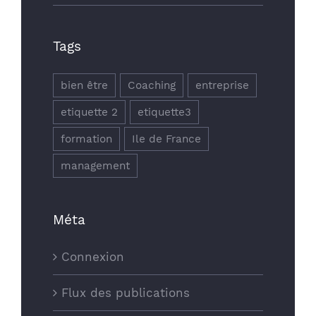
Tags
CERTIFICATIONS
bien être
Coaching
entreprise
etiquette 2
etiquette3
formation
Ile de France
management
Méta
Connexion
Flux des publications