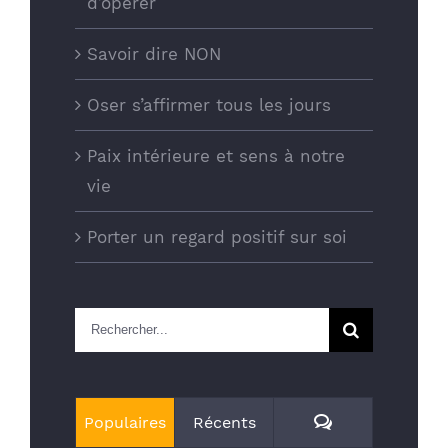
d’opérer
Savoir dire NON
Oser s’affirmer tous les jours
Paix intérieure et sens à notre
vie
Porter un regard positif sur soi
Rechercher
Commentaires
Populaires
Récents