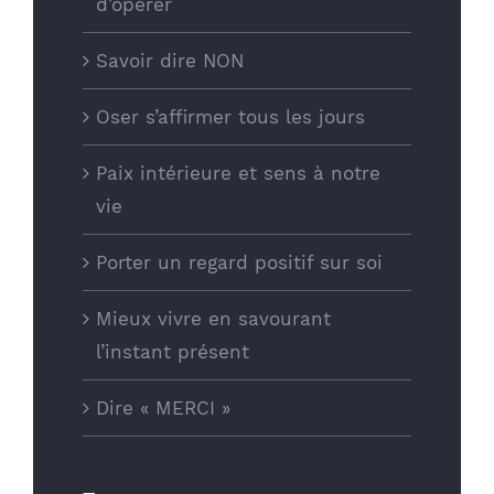
d’opérer
Savoir dire NON
Oser s’affirmer tous les jours
Paix intérieure et sens à notre
vie
Porter un regard positif sur soi
Mieux vivre en savourant
l’instant présent
JV COACHING
Dire « MERCI »
4 rue de la Brèche aux Loups
75012 Paris